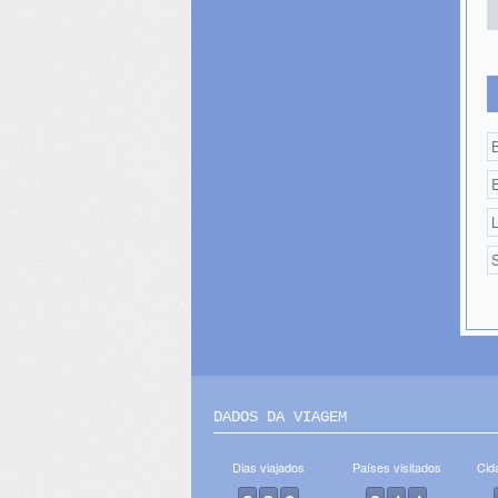
B
S
DADOS DA VIAGEM
Dias viajados
Países visitados
Cid