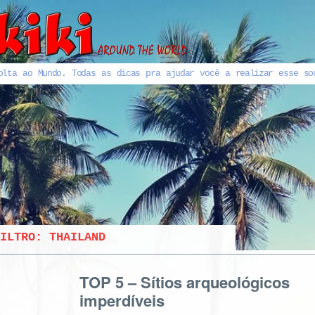
olta ao Mundo. Todas as dicas pra ajudar você a realizar esse so
FILTRO:
THAILAND
TOP 5 – Sítios arqueológicos
imperdíveis