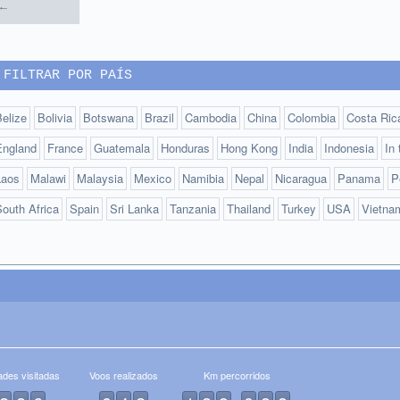
←
FILTRAR POR PAÍS
elize
Bolivia
Botswana
Brazil
Cambodia
China
Colombia
Costa Ric
England
France
Guatemala
Honduras
Hong Kong
India
Indonesia
In
Laos
Malawi
Malaysia
Mexico
Namibia
Nepal
Nicaragua
Panama
P
outh Africa
Spain
Sri Lanka
Tanzania
Thailand
Turkey
USA
Vietna
ades visitadas
Voos realizados
Km percorridos