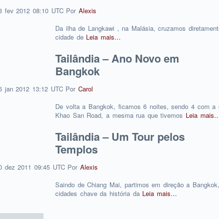
3
fev
2012
08:10 UTC
Por
Alexis
Da ilha de Langkawi , na Malásia, cruzamos diretament
cidade de
Leia mais…
Tailândia – Ano Novo em
Bangkok
6
jan
2012
13:12 UTC
Por
Carol
De volta a Bangkok, ficamos 6 noites, sendo 4 com a
Khao San Road, a mesma rua que tivemos
Leia mais
Tailândia – Um Tour pelos
Templos
0
dez
2011
09:45 UTC
Por
Alexis
Saindo de Chiang Mai, partimos em direção a Bangko
cidades chave da história da
Leia mais…