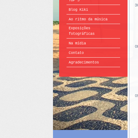
TOP 5
3
Blog Kiki
Ao ritmo da música
Exposições
fotográficas
Na mídia
0
Contato
Agradecimentos
0