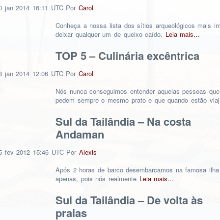
0
jan
2014
16:11 UTC
Por
Carol
Conheça a nossa lista dos sítios arqueológicos mais i
deixar qualquer um de queixo caído.
Leia mais…
TOP 5 – Culinária excêntrica
8
jan
2014
12:06 UTC
Por
Carol
Nós nunca conseguimos entender aquelas pessoas que
pedem sempre o mesmo prato e que quando estão via
Sul da Tailândia – Na costa
Andaman
5
fev
2012
15:46 UTC
Por
Alexis
Após 2 horas de barco desembarcamos na famosa ilha 
apenas, pois nós realmente
Leia mais…
Sul da Tailândia – De volta às
praias