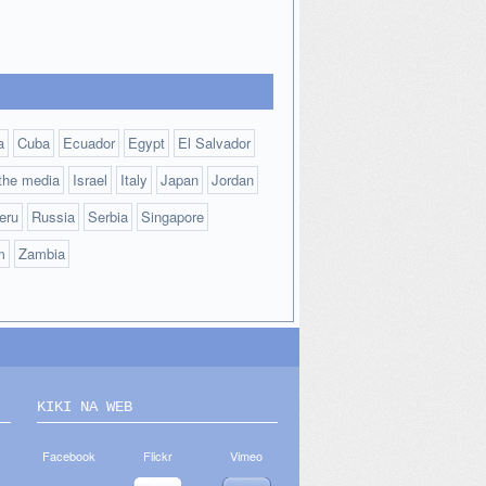
a
Cuba
Ecuador
Egypt
El Salvador
 the media
Israel
Italy
Japan
Jordan
eru
Russia
Serbia
Singapore
m
Zambia
KIKI NA WEB
Facebook
Flickr
Vimeo