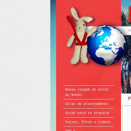
Português
English
Français
V
Nossa viagem de volta
ao mundo
Dicas de planejamento
Dicas para se preparar
Países, fotos e vídeos