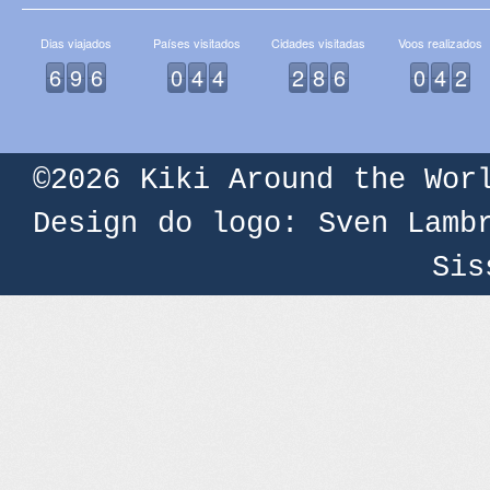
Dias viajados
Países visitados
Cidades visitadas
Voos realizados
6
9
6
0
4
4
2
8
6
0
4
2
©2026
Kiki Around the Wor
Design do logo: Sven Lamb
Sis