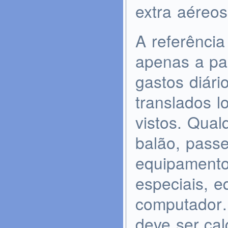
extra aéreos
A referência
apenas a pa
gastos diár
translados l
vistos. Qual
balão, pass
equipamento
especiais, e
computador…
deve ser ca