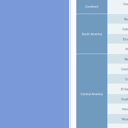
Co
Continent
Bo
Col
South America
Ec
P
Be
Cost
C
El S
Central America
Gua
Hon
Nic