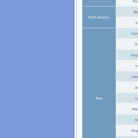
Pa
Me
North America
U
Cam
C
Hong
I
Ind
Ja
Asia
L
Mal
N
Sin