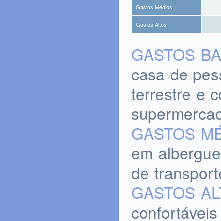
Gastos Médios
Gastos Altos
GASTOS BA
casa de pess
terrestre e
supermercad
GASTOS M
em albergue
de transport
GASTOS AL
confortáveis