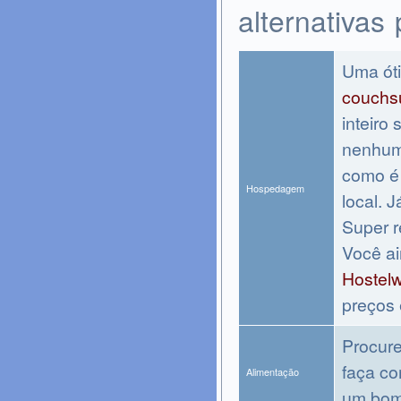
alternativas
Uma óti
couchsu
inteiro
nenhum
como é 
Hospedagem
local. 
Super r
Você ai
Hostelw
preços 
Procure
faça co
Alimentação
um bom