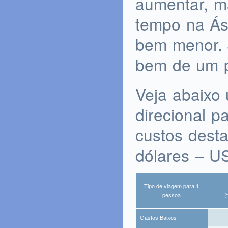
aumentar, m
tempo na Ás
bem menor. 
bem de um p
Veja abaixo
direcional p
custos dest
dólares – U
Tipo de viagem para 1
pessoa
(
Gastos Baixos