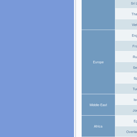
Sri
Tha
Vi
En
Fr
Ru
Europe
Se
S
Tu
Is
Middle-East
Jo
E
Africa
Overla