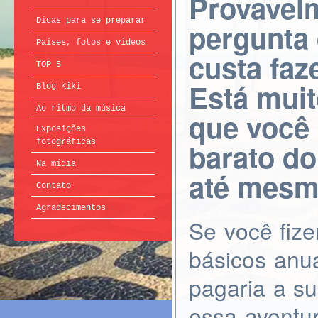
Provavelm
Dicas para se preparar
pergunta 
Países, fotos e vídeos
custa faz
TOP 5
Está muit
Blog Kiki
Ao ritmo da música
que você 
Exposições
barato d
fotográficas
Na mídia
até mesm
Contato
Agradecimentos
Se você fiz
básicos anua
pagaria a su
essa aventu