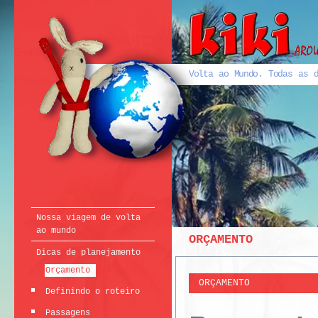
Português
English
Volta ao Mundo. Todas as d
Français
Nossa viagem de volta
ao mundo
ORÇAMENTO
Dicas de planejamento
Orçamento
ORÇAMENTO
Definindo o roteiro
Passagens