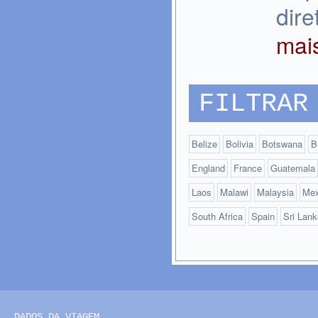
dir
ma
FILTRAR
Belize
Bolivia
Botswana
B
England
France
Guatemala
Laos
Malawi
Malaysia
Mex
South Africa
Spain
Sri Lank
DADOS DA VIAGEM