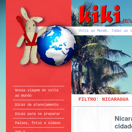
Português
English
Volta ao Mundo. Todas as d
Français
Nossa viagem de volta
ao mundo
FILTRO:
NICARAGUA
Dicas de planejamento
Dicas para se preparar
Nicar
Países, fotos e vídeos
cidad