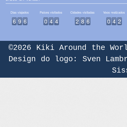
Dias viajados
Países visitados
Cidades visitadas
Voos realizados
6
9
6
0
4
4
2
8
6
0
4
2
©2026
Kiki Around the Wor
Design do logo: Sven Lamb
Sis