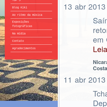
TOP 5
13
abr
2013
Blog Kiki
Ao ritmo da música
Saí
Exposições
ret
fotográficas
Na mídia
em 
Contato
Lei
Agradecimentos
Nicar
Costa
11
abr
2013
Tch
Depo