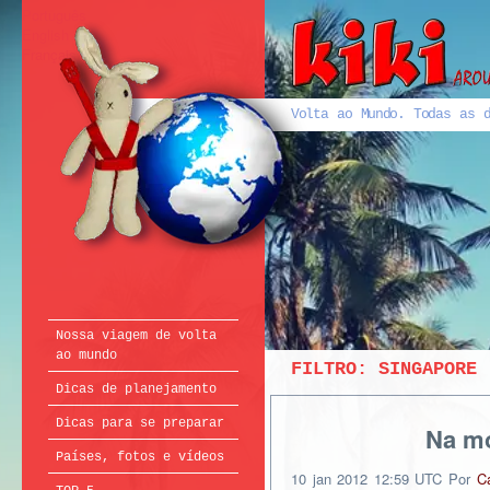
Português
English
Français
Volta ao Mundo. Todas as d
Nossa viagem de volta
ao mundo
FILTRO:
SINGAPORE
Dicas de planejamento
Dicas para se preparar
Na m
Países, fotos e vídeos
10
jan
2012
12:59 UTC
Por
Ca