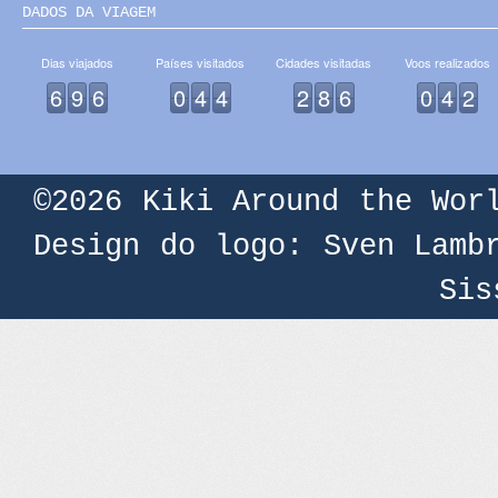
DADOS DA VIAGEM
Dias viajados
Países visitados
Cidades visitadas
Voos realizados
6
9
6
0
4
4
2
8
6
0
4
2
©2026
Kiki Around the Wor
Design do logo: Sven Lamb
Sis