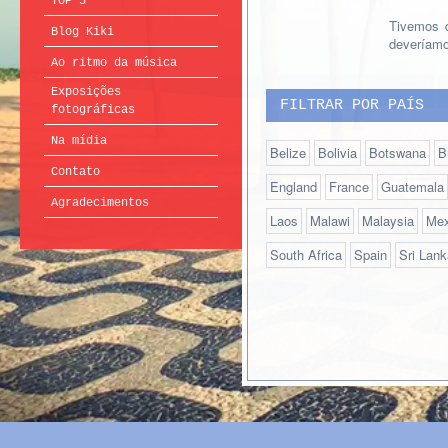
TOP 5
Tivemos q
Blog Kiki
deveríam
Ao ritmo da música
Exposições
FILTRAR POR PAÍS
fotográficas
Na mídia
Belize
Bolivia
Botswana
B
Contato
England
France
Guatemala
Agradecimentos
Laos
Malawi
Malaysia
Mex
South Africa
Spain
Sri Lank