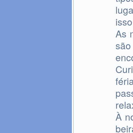
lug
iss
As 
são
enc
Curi
féri
pas
rela
À n
bei