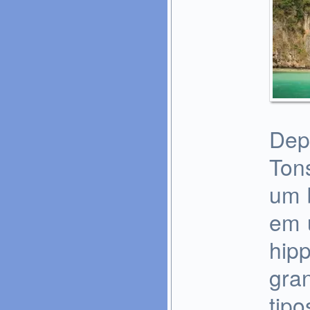
Dep
Ton
um 
em 
hip
gra
tip