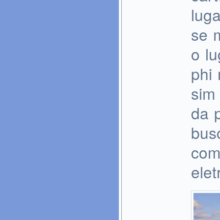
luga
se m
o lu
phi
sim 
da 
bus
com
elet