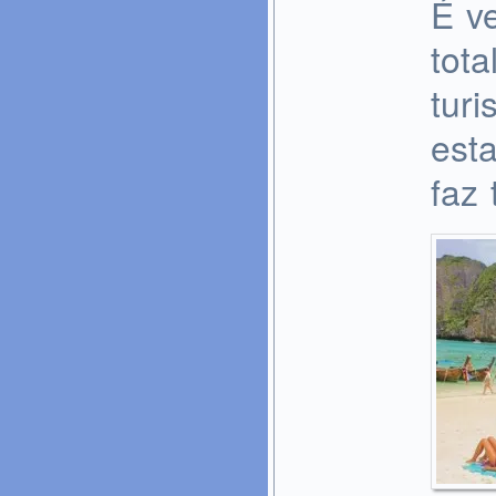
É v
tot
tur
est
faz 