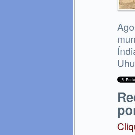
Ago
mun
Índ
Uhu
Re
po
Cli