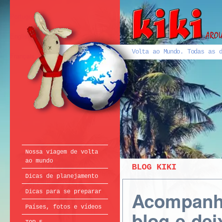
Português
English
Volta ao Mundo. Todas as d
Français
Nossa viagem de volta
ao mundo
BLOG KIKI
Dicas de planejamento
Acompanhe
Dicas para se preparar
Países, fotos e vídeos
blog e de