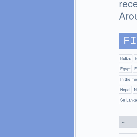
rece
Aro
FI
Belize
B
Egypt
E
In the me
Nepal
N
Sri Lanka
←