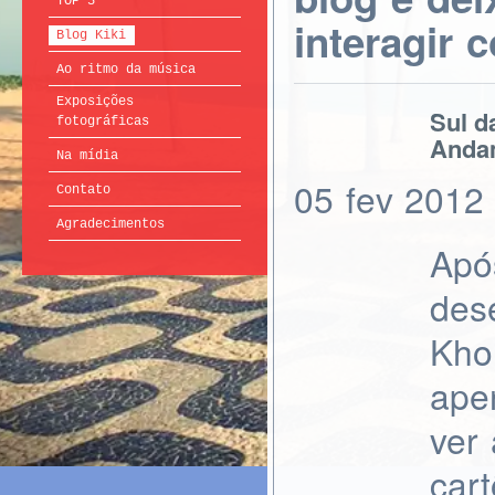
TOP 5
interagir 
Blog Kiki
Ao ritmo da música
Exposições
Sul d
fotográficas
Anda
Na mídia
05
fev
2012
Contato
Agradecimentos
Apó
des
Kho
ape
ver
car