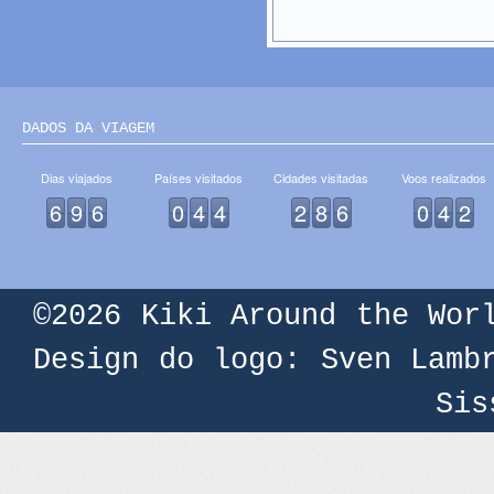
DADOS DA VIAGEM
Dias viajados
Países visitados
Cidades visitadas
Voos realizados
6
9
6
0
4
4
2
8
6
0
4
2
©2026
Kiki Around the Wor
Design do logo: Sven Lamb
Sis