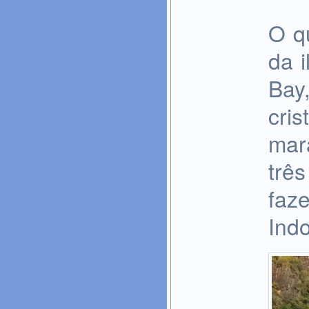
O qu
da i
Bay
cri
mar
trê
faz
Ind