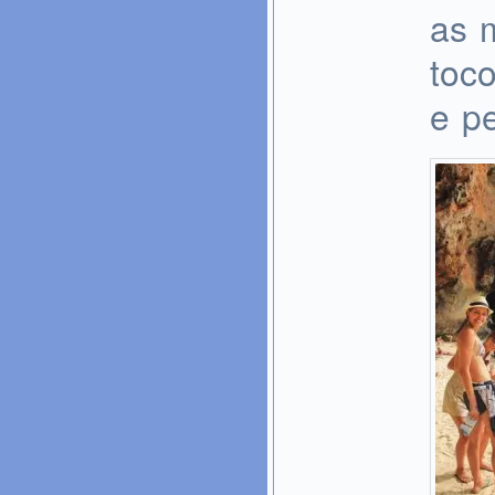
as 
toc
e p