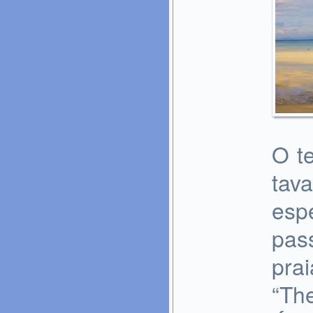
O t
tav
espe
pass
pra
“Th