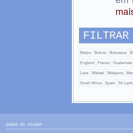
ma
FILTRAR
Belize
Bolivia
Botswana
B
England
France
Guatemala
Laos
Malawi
Malaysia
Mex
South Africa
Spain
Sri Lank
DADOS DA VIAGEM