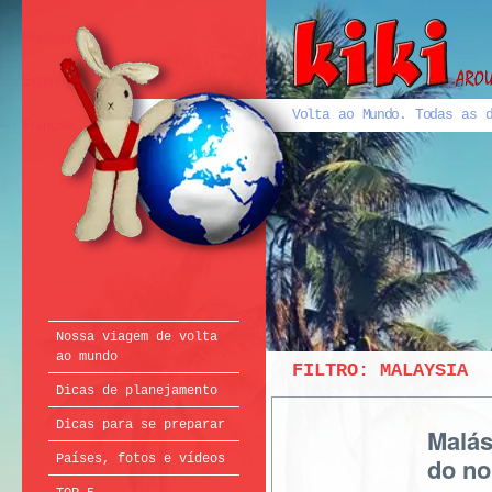
Português
English
Volta ao Mundo. Todas as d
Français
Nossa viagem de volta
ao mundo
FILTRO:
MALAYSIA
Dicas de planejamento
Dicas para se preparar
Malás
Países, fotos e vídeos
do no