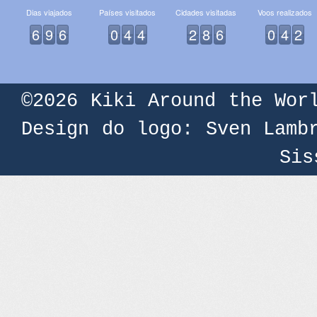
Dias viajados
Países visitados
Cidades visitadas
Voos realizados
6
9
6
0
4
4
2
8
6
0
4
2
©2026
Kiki Around the Wor
Design do logo: Sven Lamb
Sis