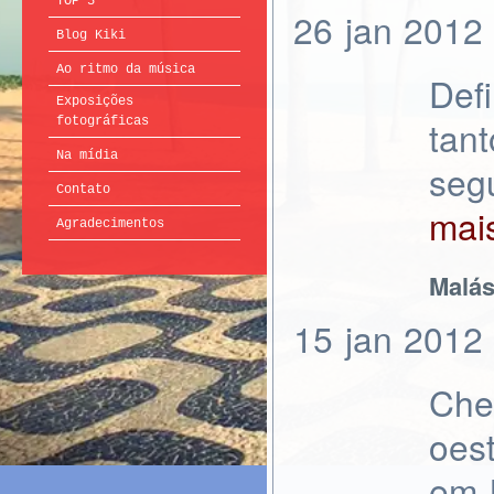
TOP 5
26
jan
2012
Blog Kiki
Ao ritmo da música
Def
Exposições
tan
fotográficas
Na mídia
seg
Contato
ma
Agradecimentos
Malás
15
jan
2012
Che
oes
em 