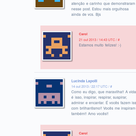
atenção e carinho que demonstraram
nesse post. Estou mais orgulhosa
ainda de vcs. Bjs
Carol
21 out 2013 / 14:43 UTC /
#
Estamos muito felizes! :-)
Lucinda Lapolli
14 out 2013 / 22:17 UTC /
#
Como eu digo, que maravilha!! A vida
é isso, inspirar, respirar, suspirar,
admirar e encantar. É vocês fazem is
com brilhantismo!! Vocês me inspiram
também!! Amo vocês!!
Carol