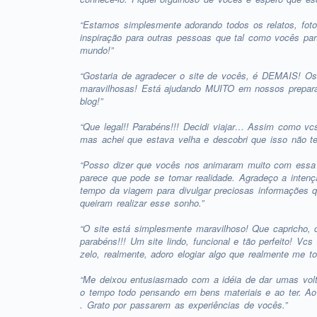
“Estamos simplesmente adorando todos os relatos, fot
inspiração para outras pessoas que tal como vocês par
mundo!”
“Gostaria de agradecer o site de vocês, é DEMAIS! Os
maravilhosas! Está ajudando MUITO em nossos prepara
blog!”
“Que legal!! Parabéns!!! Decidi viajar… Assim como vc
mas achei que estava velha e descobri que isso não te
“Posso dizer que vocês nos animaram muito com essa i
parece que pode se tornar realidade. Agradeço a inte
tempo da viagem para divulgar preciosas informações 
queiram realizar esse sonho.”
“O site está simplesmente maravilhoso! Que capricho
parabéns!!! Um site lindo, funcional e tão perfeito! Vc
zelo, realmente, adoro elogiar algo que realmente me t
“Me deixou entusiasmado com a idéia de dar umas volti
o tempo todo pensando em bens materiais e ao ter. Ao r
. Grato por passarem as experiências de vocês.”