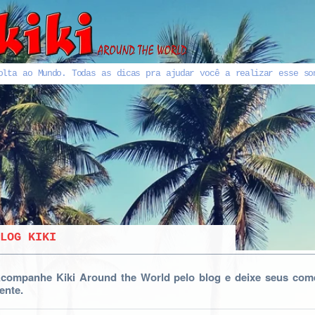
olta ao Mundo. Todas as dicas pra ajudar você a realizar esse so
LOG KIKI
companhe Kiki Around the World pelo blog e deixe seus come
ente.