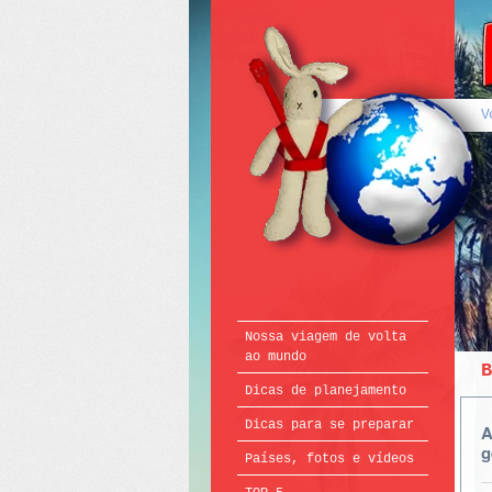
Português
English
Français
V
Nossa viagem de volta
ao mundo
B
Dicas de planejamento
Dicas para se preparar
A
g
Países, fotos e vídeos