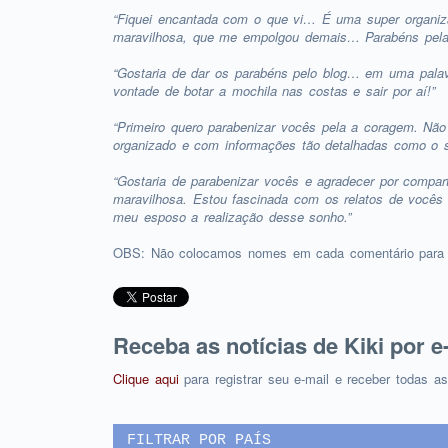
“Fiquei encantada com o que vi… É uma super organi
maravilhosa, que me empolgou demais… Parabéns pela 
“Gostaria de dar os parabéns pelo blog… em uma pala
vontade de botar a mochila nas costas e sair por aí!”
“Primeiro quero parabenizar vocês pela a coragem. Não
organizado e com informações tão detalhadas como o 
“Gostaria de parabenizar vocês e agradecer por compar
maravilhosa. Estou fascinada com os relatos de vocês
meu esposo a realização desse sonho.”
OBS: Não colocamos nomes em cada comentário para p
Receba as notícias de Kiki por e
Clique aqui
para registrar seu e-mail e receber todas a
FILTRAR POR PAÍS