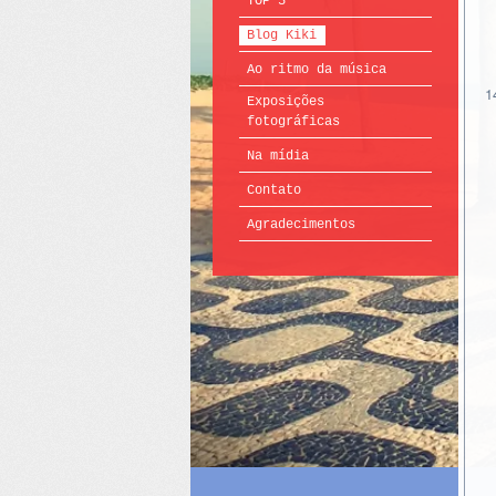
TOP 5
Blog Kiki
Ao ritmo da música
1
Exposições
fotográficas
Na mídia
Contato
Agradecimentos