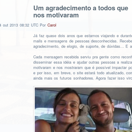
Um agradecimento a todos que
nos motivaram
4
out
2013
08:32 UTC
Por
Carol
Já faz quase dois anos que estamos viajando e durant
mails e mensagens de pessoas desconhecidas. Receb
agradecimento, de elogio, de suporte, de dúvidas… E 
Cada mensagem recebida serviu pra gente como reconh
disseminar essa idéia e ajudar outras pessoas a real
motivaram e nos mostraram que é possível impactar po
e por isso, em breve, o site estará todo atualizado, c
ainda mais os futuros sonhadores. Agora fazer isso vi