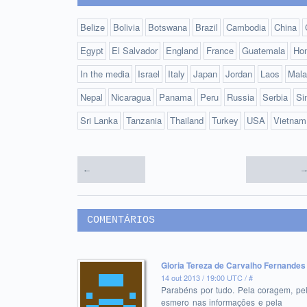
Belize
Bolivia
Botswana
Brazil
Cambodia
China
Egypt
El Salvador
England
France
Guatemala
Ho
In the media
Israel
Italy
Japan
Jordan
Laos
Mala
Nepal
Nicaragua
Panama
Peru
Russia
Serbia
Si
Sri Lanka
Tanzania
Thailand
Turkey
USA
Vietnam
←
→
COMENTÁRIOS
Gloria Tereza de Carvalho Fernandes
14 out 2013 / 19:00 UTC /
#
Parabéns por tudo. Pela coragem, pe
esmero nas informações e pela