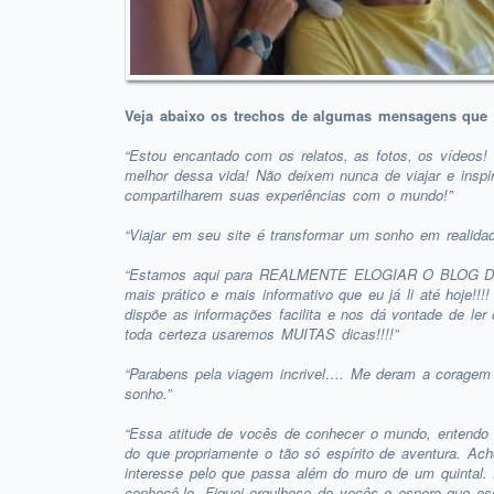
Veja abaixo os trechos de algumas mensagens que 
“Estou encantado com os relatos, as fotos, os vídeos! 
melhor dessa vida! Não deixem nunca de viajar e inspi
compartilharem suas experiências com o mundo!”
“Viajar em seu site é transformar um sonho em realidade
“Estamos aqui para REALMENTE ELOGIAR O BLOG DE VC
mais prático e mais informativo que eu já li até hoje!
dispõe as informações facilita e nos dá vontade de ler
toda certeza usaremos MUITAS dicas!!!!”
“Parabens pela viagem incrivel…. Me deram a coragem q
sonho.”
“Essa atitude de vocês de conhecer o mundo, entendo
do que propriamente o tão só espírito de aventura. Ac
interesse pelo que passa além do muro de um quintal.
conhecê-lo. Fiquei orgulhoso de vocês e espero que es