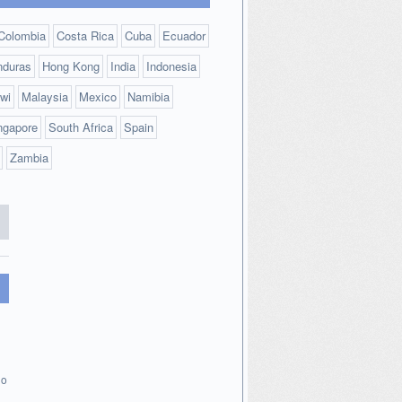
Colombia
Costa Rica
Cuba
Ecuador
nduras
Hong Kong
India
Indonesia
wi
Malaysia
Mexico
Namibia
ngapore
South Africa
Spain
Zambia
lo