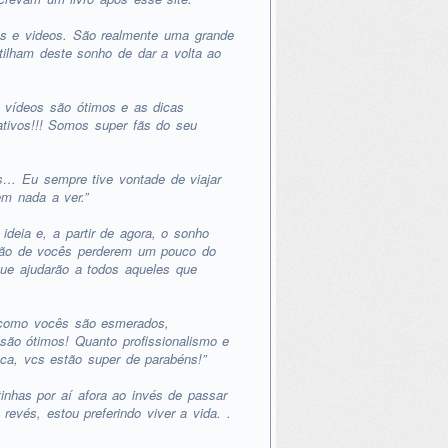
os e videos. São realmente uma grande
tilham deste sonho de dar a volta ao
 vídeos são ótimos e as dicas
tivos!!! Somos super fãs do seu
s… Eu sempre tive vontade de viajar
m nada a ver.”
deia e, a partir de agora, o sonho
nção de vocês perderem um pouco do
que ajudarão a todos aqueles que
, como vocês são esmerados,
s são ótimos! Quanto profissionalismo e
oca, vcs estão super de parabéns!”
nhas por aí afora ao invés de passar
evés, estou preferindo viver a vida. .