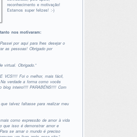
reconhecimento e motivação!
Estamos super felizes! :-)
tanto nos motivaram:
Passei por aqui para lhes desejar o
rar as pessoas! Obrigado por
 virtual. Obrigado.”
S!!!! Foi o melhor, mais fácil,
!!! Na verdade a forma como vocês
 o blog inteiro!!!! PARABÉNS!!!! Com
ue talvez faltasse para realizar meu
 mais como expressão de amor à vida
ho que isso é demonstrar amor e
 Para se amar o mundo é preciso
crevam um livro após esse site.”