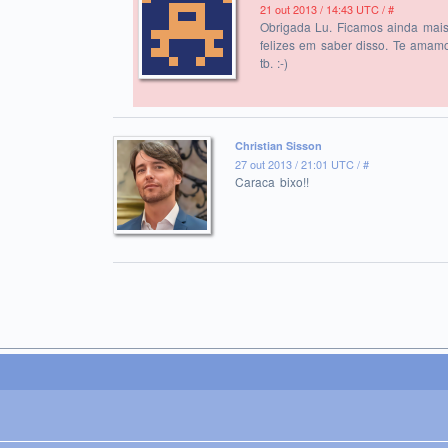
21 out 2013 / 14:43 UTC /
#
Obrigada Lu. Ficamos ainda mai
felizes em saber disso. Te amam
tb. :-)
Christian Sisson
27 out 2013 / 21:01 UTC /
#
Caraca bixo!!