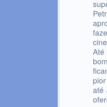
sup
Pet
apr
faz
cine
Até
bom
fic
pio
até
ofer