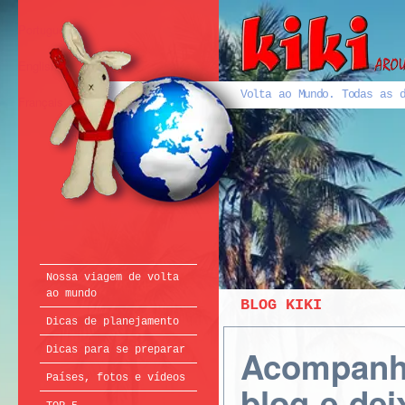
Português
English
Volta ao Mundo. Todas as d
Français
Nossa viagem de volta
ao mundo
BLOG KIKI
Dicas de planejamento
Acompanhe
Dicas para se preparar
Países, fotos e vídeos
blog e de