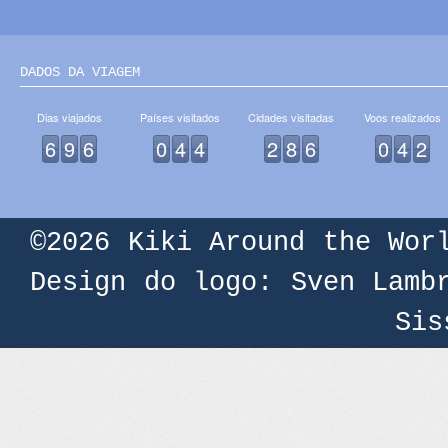
DADOS DA VIAGEM
Dias viajados
Países visitados
Cidades visitadas
Voos realizados
6
9
6
0
4
4
2
8
6
0
4
2
©2026
Kiki Around the Wor
Design do logo: Sven Lamb
Sis