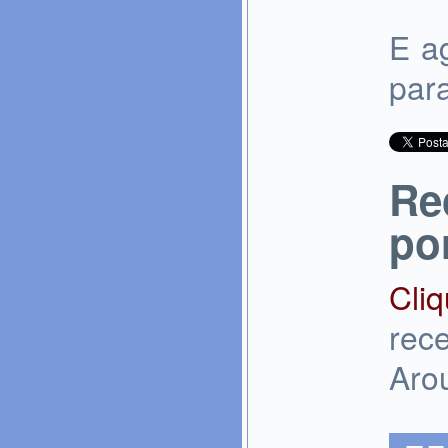
E a
para
Re
po
Cli
rece
Aro