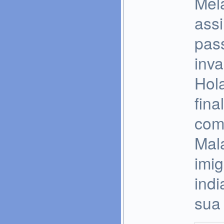
Mel
ass
pas
inv
Hol
fina
com
Mal
imi
ind
sua 