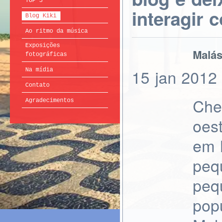
TOP 5
interagir 
Blog Kiki
Ao ritmo da música
Exposições
Malás
fotográficas
15
jan
2012
Na mídia
Contato
Che
Agradecimentos
oes
em 
peq
peq
pop