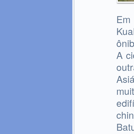
Em 
Kua
ônib
A c
out
Asi
muit
edi
chi
Bat