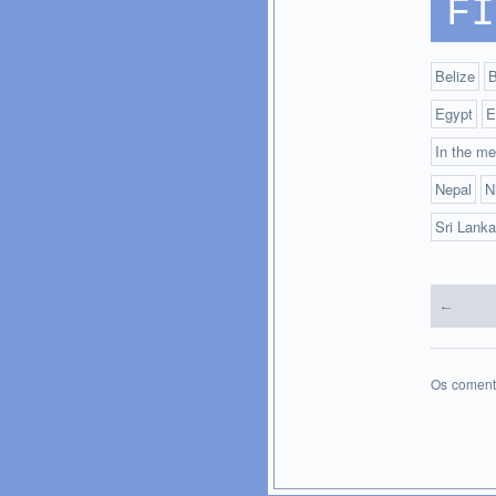
FI
Belize
B
Egypt
E
In the me
Nepal
N
Sri Lanka
←
Os coment