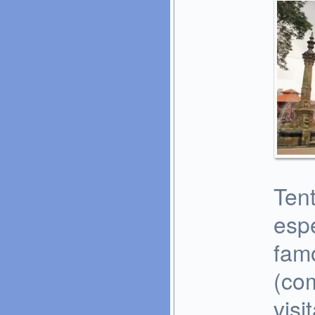
Ten
espe
fam
(com
vis