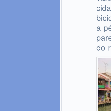
cid
bici
a p
par
do r