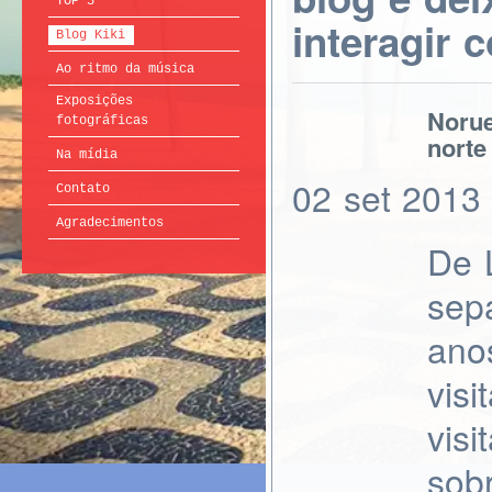
TOP 5
interagir 
Blog Kiki
Ao ritmo da música
Exposições
Norue
fotográficas
norte
Na mídia
02
set
2013
Contato
Agradecimentos
De 
sep
ano
visi
visi
sob