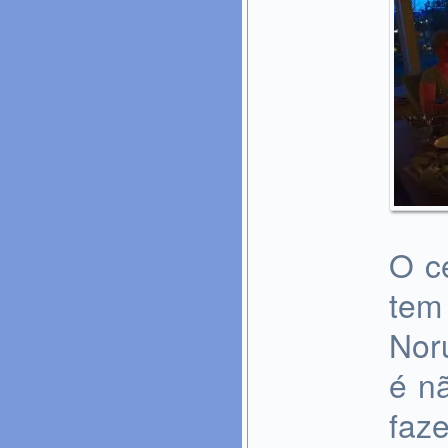
O c
tem
Nor
é n
faz