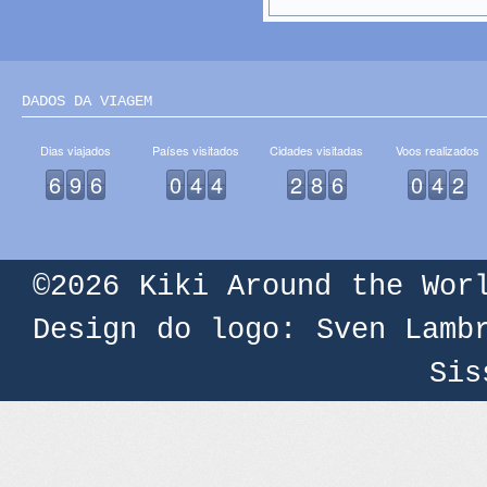
DADOS DA VIAGEM
Dias viajados
Países visitados
Cidades visitadas
Voos realizados
6
9
6
0
4
4
2
8
6
0
4
2
©2026
Kiki Around the Wor
Design do logo: Sven Lamb
Sis