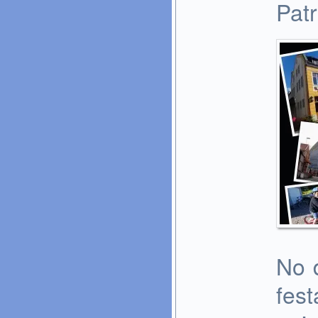
Patr
No 
fes