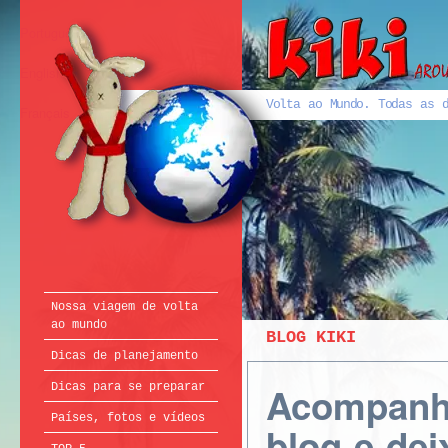
Português
English
Volta ao Mundo. Todas as d
Français
Nossa viagem de volta
ao mundo
BLOG KIKI
Dicas de planejamento
Acompanhe
Dicas para se preparar
Países, fotos e vídeos
blog e de