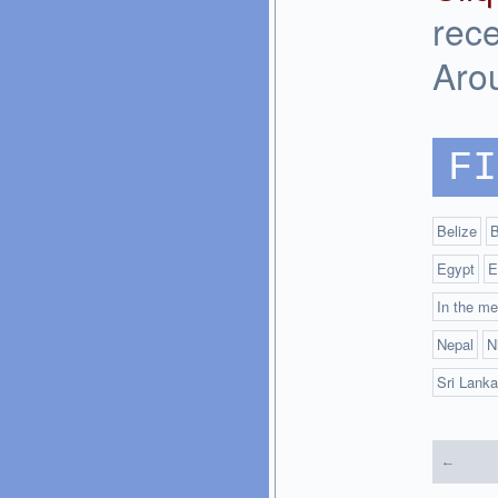
rece
Aro
FI
Belize
B
Egypt
E
In the me
Nepal
N
Sri Lanka
←