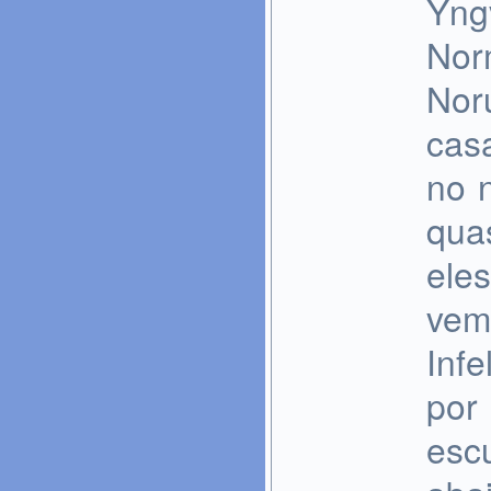
Yng
Nor
Nor
cas
no 
qua
ele
vem
Inf
por
esc