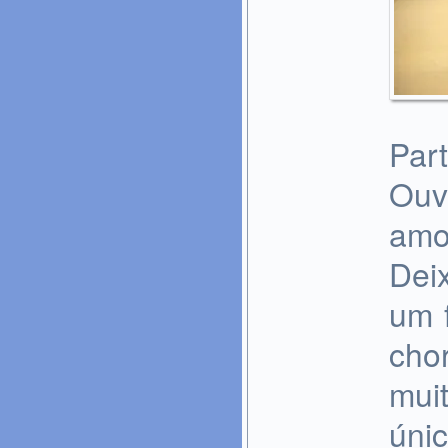
Part
Ouv
amo
Dei
um f
cho
mui
úni