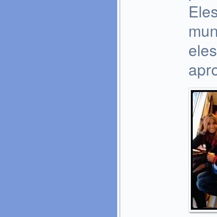
Ele
mun
eles
apro