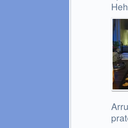
Heh
Arr
pra