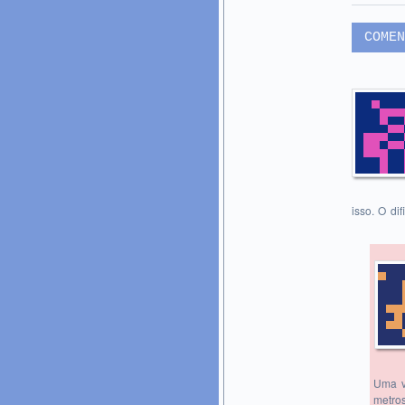
COMEN
isso. O di
Uma v
metro