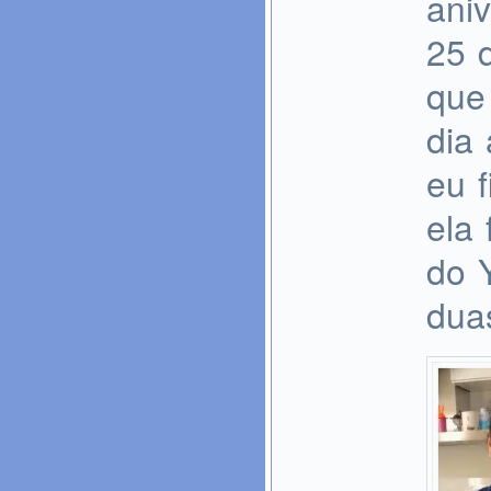
ani
25 d
que
dia 
eu f
ela 
do 
duas