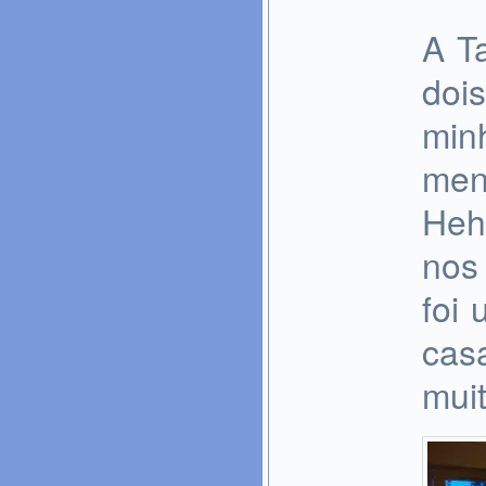
A T
doi
min
meni
Heh
nos
foi 
cas
muit