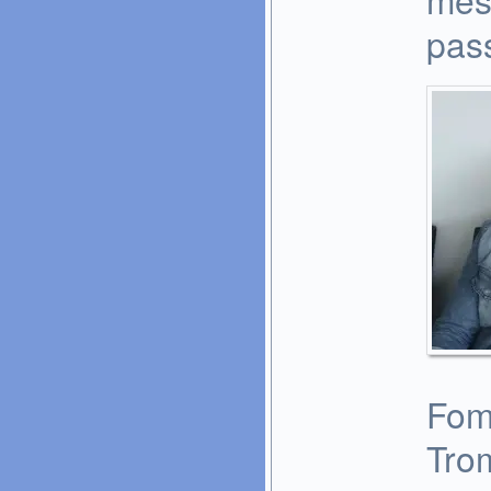
pas
Fom
Tro