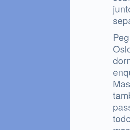
junt
sepa
Peg
Osl
dor
enq
Mas
tamb
pas
tod
mes