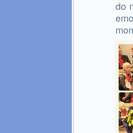
do 
emo
mome