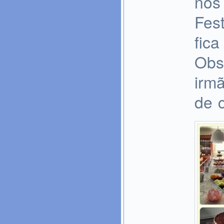
nos 
Fes
fica
Obs
irm
de c