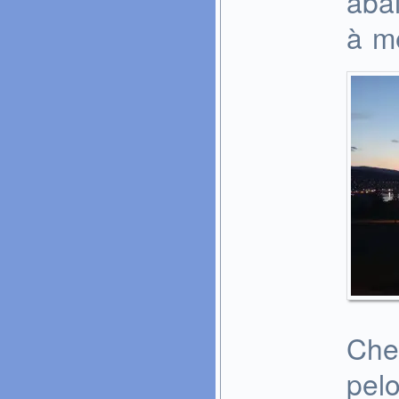
aba
à me
Che
pel