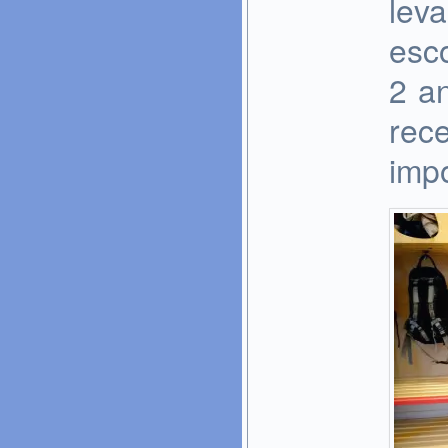
lev
esc
2 an
rec
impo