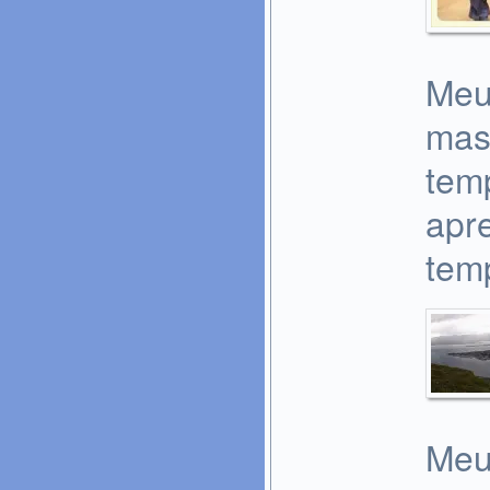
Meu
mas
temp
apr
tem
Meu 