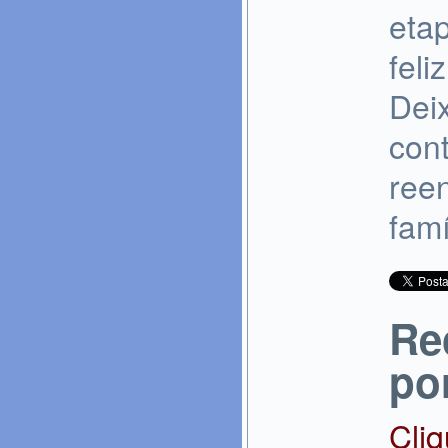
eta
feli
Dei
con
reen
famí
Re
po
Cli