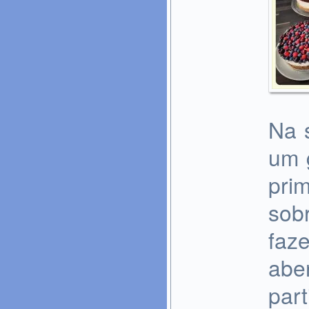
Na s
um 
pri
sobr
faz
abe
part