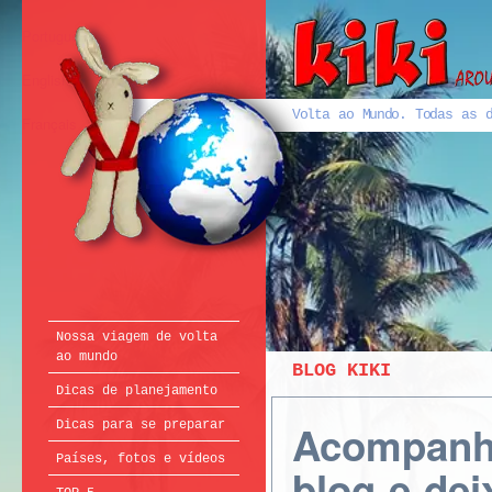
Português
English
Volta ao Mundo. Todas as d
Français
Nossa viagem de volta
ao mundo
BLOG KIKI
Dicas de planejamento
Acompanhe
Dicas para se preparar
Países, fotos e vídeos
blog e de