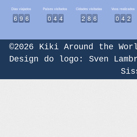
Dias viajados
Países visitados
Cidades visitadas
Voos realizados
6
9
6
0
4
4
2
8
6
0
4
2
©2026
Kiki Around the Wor
Design do logo: Sven Lamb
Sis