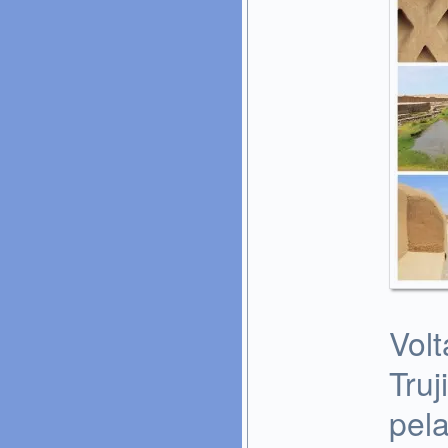
Vol
Tru
pel