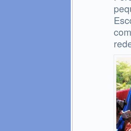
peq
Esc
com
red