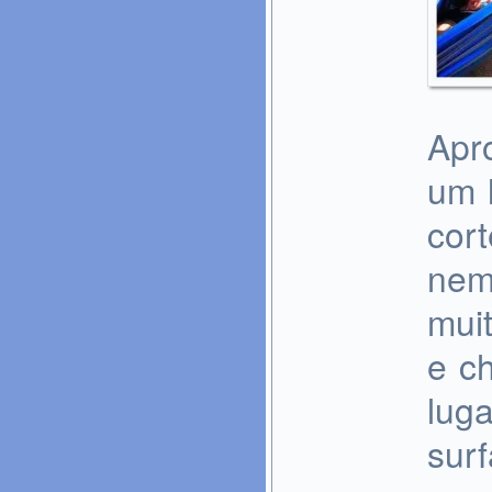
Apro
um l
cort
nem
muit
e c
luga
surf