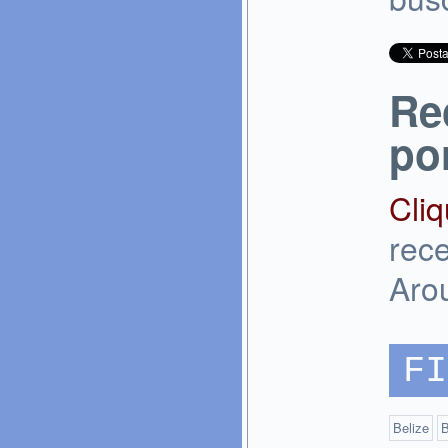
Re
po
Cli
rece
Aro
FI
Belize
B