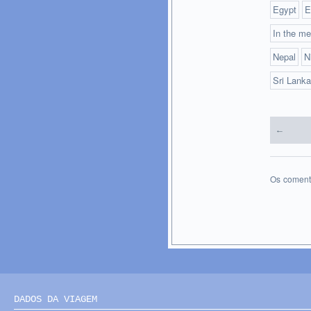
Egypt
E
In the me
Nepal
N
Sri Lanka
←
Os coment
DADOS DA VIAGEM