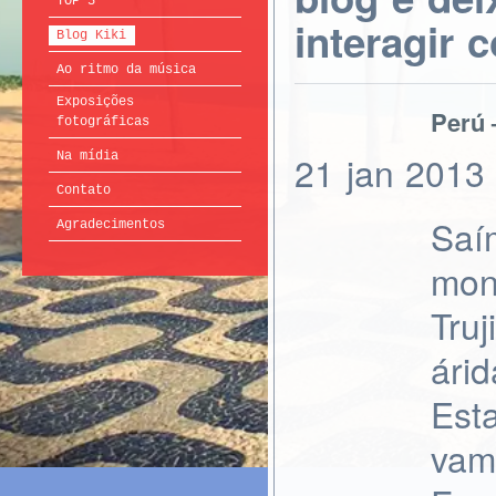
TOP 5
interagir 
Blog Kiki
Ao ritmo da música
Exposições
Perú 
fotográficas
21
jan
2013
Na mídia
Contato
Saí
Agradecimentos
mon
Tru
árid
Est
vamo