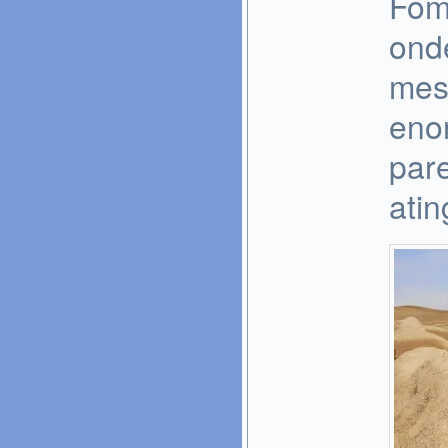
Fom
ond
mes
eno
par
atin