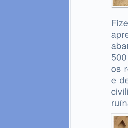
Fiz
apr
aba
500
os 
e de
civ
ruín