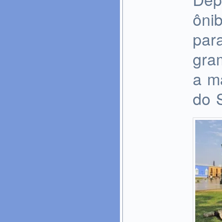
ôni
par
gra
a m
do 