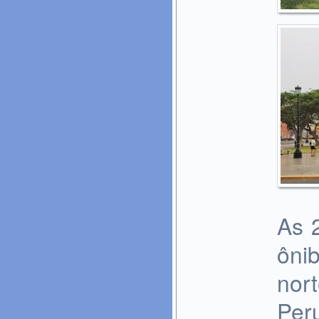
As 
ôni
nor
Per