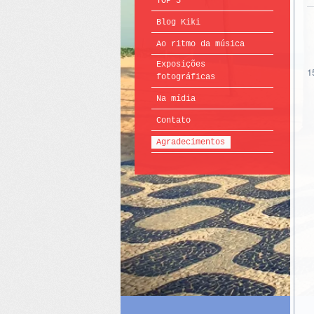
TOP 5
Blog Kiki
Ao ritmo da música
Exposições
1
fotográficas
Na mídia
Contato
Agradecimentos