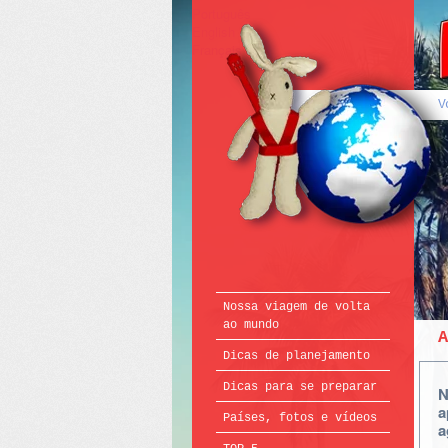
Português
English
Français
V
Nossa viagem de volta
ao mundo
A
Dicas de planejamento
Dicas para se preparar
N
a
Países, fotos e vídeos
a