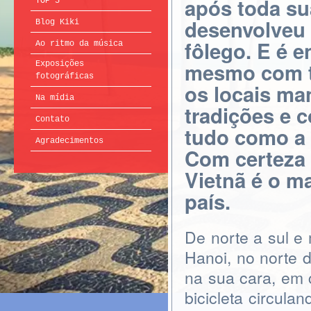
após toda su
TOP 5
desenvolveu 
Blog Kiki
fôlego. E é 
Ao ritmo da música
mesmo com t
Exposições
fotográficas
os locais ma
Na mídia
tradições e 
Contato
tudo como a 
Agradecimentos
Com certeza 
Vietnã é o m
país.
De norte a sul e
Hanoi, no norte 
na sua cara, em
bicicleta circula