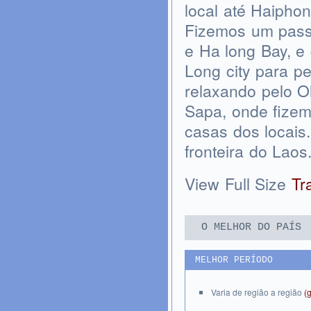
local até Haipho
Fizemos um passe
e Ha long Bay, e
Long city para p
relaxando pelo O
Sapa, onde fizem
casas dos locai
fronteira do Laos
View Full Size
Tr
O MELHOR DO PAÍS
MELHOR PERÍODO
Varia de região a região
(