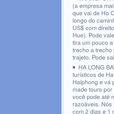
(a empresa mai
que vai de Ho C
longo do camin
US$ com direit
Hue). Pode vale
tira um pouco a
trecho a trecho
trajeto. Pode s
HA LONG BAY:
turísticos de H
Haiphong e vá p
made tours por
você pode até 
razoáveis. Nós
com 2 dias e 1 