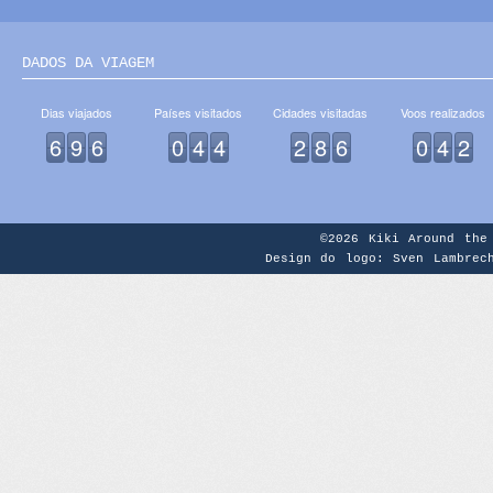
DADOS DA VIAGEM
Dias viajados
Países visitados
Cidades visitadas
Voos realizados
6
9
6
0
4
4
2
8
6
0
4
2
©2026
Kiki Around the
Design do logo: Sven Lambrec