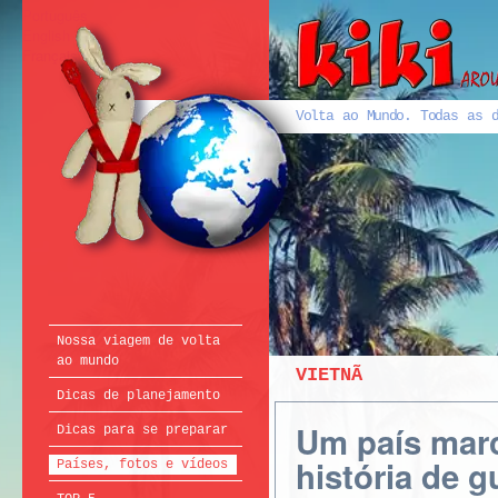
Português
English
Français
Volta ao Mundo. Todas as d
Nossa viagem de volta
ao mundo
VIETNÃ
Dicas de planejamento
Um país mar
Dicas para se preparar
história de 
Países, fotos e vídeos