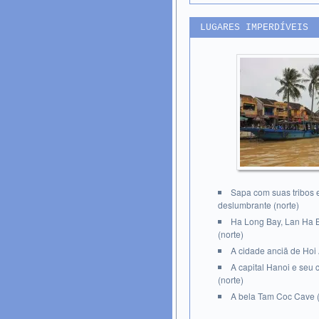
LUGARES IMPERDÍVEIS
Sapa com suas tribos
deslumbrante (norte)
Ha Long Bay, Lan Ha B
(norte)
A cidade anciã de Hoi 
A capital Hanoi e seu
(norte)
A bela Tam Coc Cave (