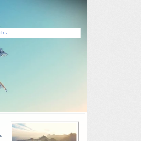
nho.
as