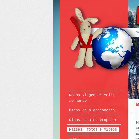
Português
English
Français
V
Nossa viagem de volta
ao mundo
B
Dicas de planejamento
Dicas para se preparar
N
c
Países, fotos e vídeos
c
c