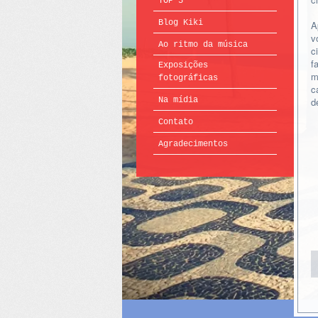
TOP 5
Blog Kiki
A
v
Ao ritmo da música
c
f
Exposições
m
fotográficas
c
Na mídia
d
Contato
Agradecimentos