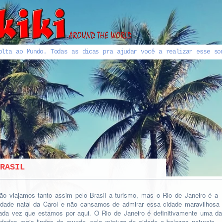
olta ao Mundo. Todas as dicas pra ajudar você a realizar esse so
RASIL
ão viajamos tanto assim pelo Brasil a turismo, mas o Rio de Janeiro é a
idade natal da Carol e não cansamos de admirar essa cidade maravilhosa
ada vez que estamos por aqui. O Rio de Janeiro é definitivamente uma d
idades mais lindas do mundo, pela mistura de cidade e belezas naturais.