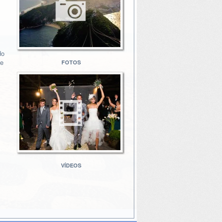
do
 e
FOTOS
VÍDEOS