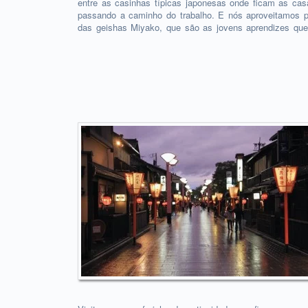
entre as casinhas típicas japonesas onde ficam as ca
passando a caminho do trabalho. E nós aproveitamos 
das geishas Miyako, que são as jovens aprendizes que