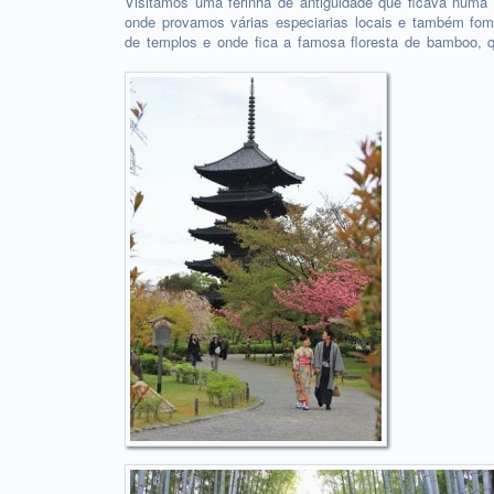
Visitamos uma ferinha de antiguidade que ficava numa 
onde provamos várias especiarias locais e também fom
de templos e onde fica a famosa floresta de bamboo, q