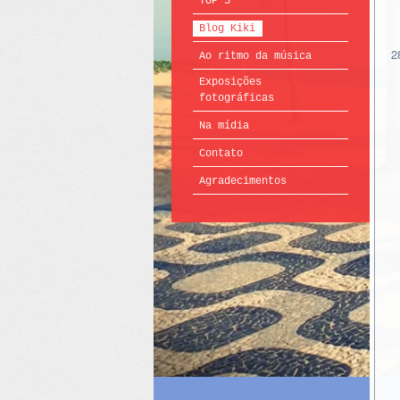
TOP 5
Blog Kiki
2
Ao ritmo da música
Exposições
fotográficas
Na mídia
Contato
Agradecimentos