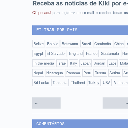
Receba as notícias de Kiki por e
Clique aqui
para registrar seu e-mail e receber todas a
FILTRAR POR PAÍS
Belize
Bolivia
Botswana
Brazil
Cambodia
China
Egypt
El Salvador
England
France
Guatemala
Ho
In the media
Israel
Italy
Japan
Jordan
Laos
Mala
Nepal
Nicaragua
Panama
Peru
Russia
Serbia
Si
Sri Lanka
Tanzania
Thailand
Turkey
USA
Vietnam
←
→
COMENTÁRIOS