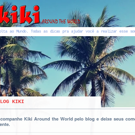
olta ao Mundo. Todas as dicas pra ajudar você a realizar esse so
LOG KIKI
companhe Kiki Around the World pelo blog e deixe seus come
ente.