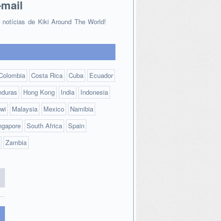
-mail
s notícias de Kiki Around The World!
Colombia
Costa Rica
Cuba
Ecuador
nduras
Hong Kong
India
Indonesia
wi
Malaysia
Mexico
Namibia
ngapore
South Africa
Spain
Zambia