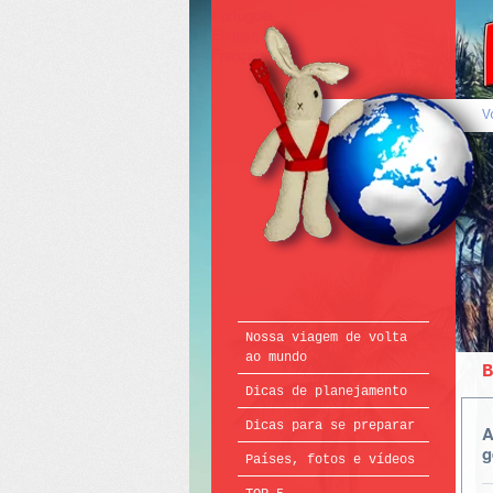
Português
English
Français
V
Nossa viagem de volta
ao mundo
B
Dicas de planejamento
Dicas para se preparar
A
g
Países, fotos e vídeos