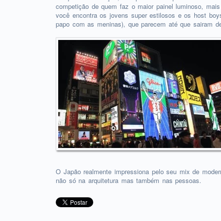
competição de quem faz o maior painel luminoso, mais 
você encontra os jovens super estilosos e os host bo
papo com as meninas), que parecem até que sairam 
O Japão realmente impressiona pelo seu mix de modern
não só na arquitetura mas também nas pessoas.