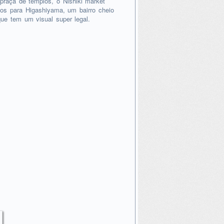
praça de templos, o Nishiki market
os para Higashiyama, um bairro cheio
ue tem um visual super legal.