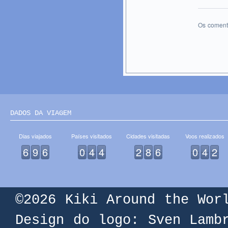
Os coment
DADOS DA VIAGEM
Dias viajados
Países visitados
Cidades visitadas
Voos realizados
6
9
6
0
4
4
2
8
6
0
4
2
©2026
Kiki Around the Wor
Design do logo: Sven Lamb