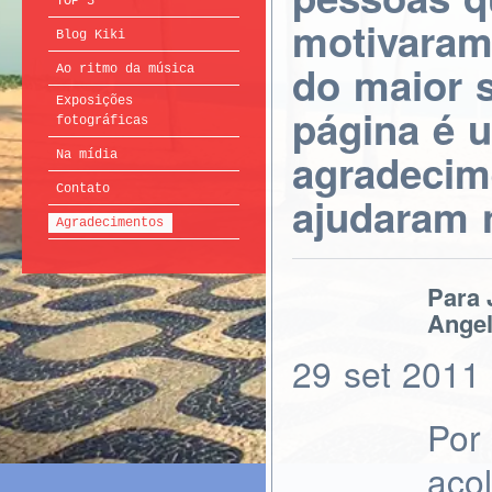
TOP 5
motivaram
Blog Kiki
do maior 
Ao ritmo da música
Exposições
página é
fotográficas
agradecim
Na mídia
Contato
ajudaram 
Agradecimentos
Para 
Angel
29
set
2011
Por
aco