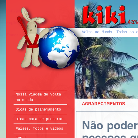
Português
English
Volta ao Mundo. Todas as d
Français
Nossa viagem de volta
ao mundo
AGRADECIMENTOS
Dicas de planejamento
Não poder
Dicas para se preparar
Países, fotos e vídeos
pessoas q