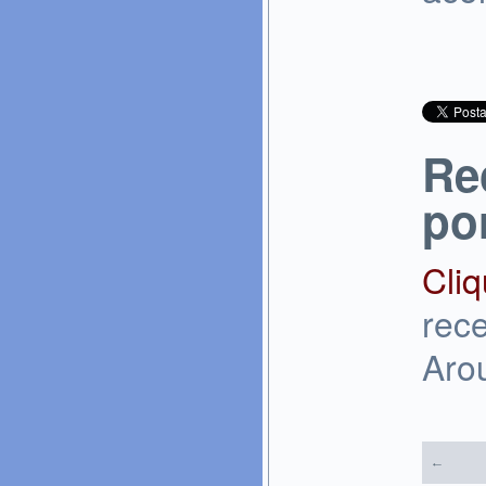
Re
po
Cli
rece
Aro
←