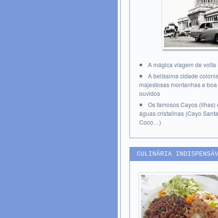
A mágica viagem de volt
A belíssima cidade coloni
majestosas montanhas e boa 
ouvidos
Os famosos Cayos (ilhas)
águas cristalinas (Cayo Sant
Coco…)
CULINÁRIA INDISPENSÁ