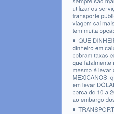
sempre são mai
utilizar os ser
transporte públ
viagem sai mais 
tem muita opção,
QUE DINHEIRO
dinheiro em cai
cobram taxas ex
que fatalmente 
mesmo é levar
MEXICANOS, qu
em levar DÓLAR
cerca de 10 a 
ao embargo dos
TRANSPORTE: 