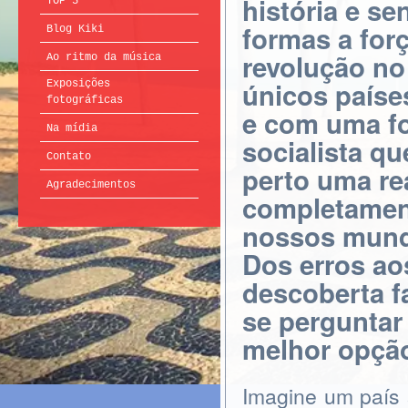
história e se
TOP 5
formas a forç
Blog Kiki
revolução no
Ao ritmo da música
únicos paíse
Exposições
fotográficas
e com uma fo
Na mídia
socialista qu
Contato
perto uma re
Agradecimentos
completament
nossos mundi
Dos erros ao
descoberta f
se perguntar 
melhor opçã
Imagine um país 