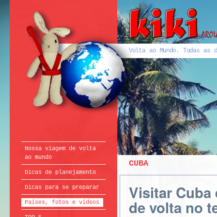
Português
English
Français
Volta ao Mundo. Todas as d
Nossa viagem de volta
ao mundo
CUBA
Dicas de planejamento
Visitar Cuba
Dicas para se preparar
de volta no t
Países, fotos e vídeos