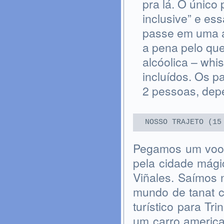
pra lá. O único 
inclusive” e es
passe em uma a
a pena pelo que
alcóolica – whi
incluídos. Os p
2 pessoas, depe
NOSSO TRAJETO (15
Pegamos um voo 
pela cidade mági
Viñales. Saímos 
mundo de tanat 
turístico para Tr
um carro america