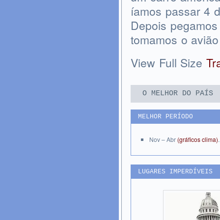
íamos passar 4 di
Depois pegamos u
tomamos o avião
View Full Size
Tr
O MELHOR DO PAÍS
MELHOR PERÍODO
Nov – Abr
(gráficos clima)
.
LUGARES IMPERDÍVEIS