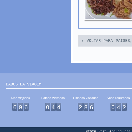
‹ VOLTAR PARA PAÍSES
DADOS DA VIAGEM
Dias viajados
Países visitados
Cidades visitadas
Voos realizados
6
9
6
0
4
4
2
8
6
0
4
2
©2026
Kiki Around the