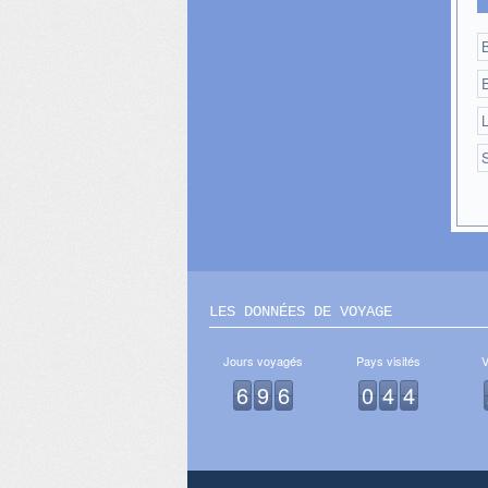
B
S
LES DONNÉES DE VOYAGE
Jours voyagés
Pays visités
V
6
9
6
0
4
4