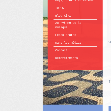
Pays, photos et vidéos
TOP 5
Blog Kiki
Au rythme de la
musique
Expos photos
0
Dans les médias
Contact
Remerciements
3