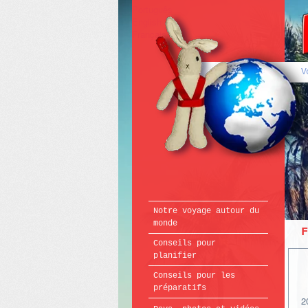
Português
English
Français
V
Notre voyage autour du
monde
Conseils pour
planifier
Conseils pour les
préparatifs
2