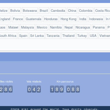
elize
Bolivia
Botswana
Brazil
Cambodia
China
Colombia
Costa Ric
England
France
Guatemala
Honduras
Hong Kong
India
Indonesia
In
Laos
Malawi
Malaysia
Mexico
Namibia
Nepal
Nicaragua
Panama
P
outh Africa
Spain
Sri Lanka
Tanzania
Thailand
Turkey
USA
Vietna
illes visités
Vols réalisés
Km parcourus
2
8
6
0
4
2
1
8
9
0
8
8
.
©2026
Kiki Around the World
. Tous droits réservés.