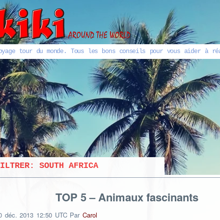
oyage tour du monde. Tous les bons conseils pour vous aider à ré
FILTRER:
SOUTH AFRICA
TOP 5 – Animaux fascinants
0
déc.
2013
12:50 UTC
Par
Carol