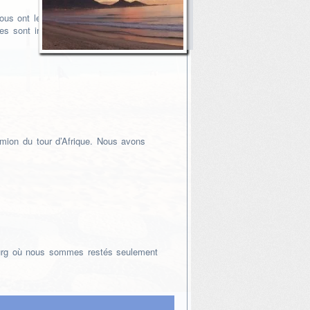
nous ont le plus enchanté lors de nos
res sont incroyablement beaux, d’autres
mion du tour d’Afrique. Nous avons
urg où nous sommes restés seulement