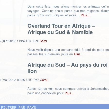
Dans cette liste, nous allons montrer les animaux qui 
voyages. Certains choisi parce que trop mignons, d’aut
parce qu’ils sont uniques et rares…
Plus…
Overland Tour en Afrique –
Afrique du Sud & Namibie
5
juin
2012
11:24 UTC
Par
Carol
Nous voilà depuis une semaine déjà à bord de notre ca
passés les 2 premiers jours en
Plus…
Afrique du Sud – Au pays du roi
lion
1
mai
2012
09:55 UTC
Par
Carol
Après 13h de vol, nous sommes arrivés à Johannesbo
pour une connexion pour
Plus…
FILTRER PAR PAYS