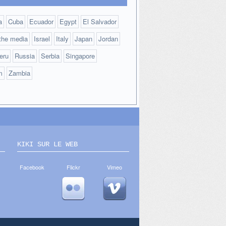
a
Cuba
Ecuador
Egypt
El Salvador
 the media
Israel
Italy
Japan
Jordan
eru
Russia
Serbia
Singapore
m
Zambia
KIKI SUR LE WEB
Facebook
Flickr
Vimeo