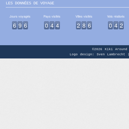
LES DONNÉES DE VOYAGE
Jours voyagés
Pays visités
Villes visités
Vols réalisés
6
9
6
0
4
4
2
8
6
0
4
2
©2026
Kiki Around
Logo design: Sven Lambrecht 