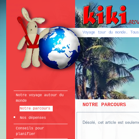
Português
English
Français
Voyage tour du monde. Tous
Notre voyage autour du
monde
NOTRE PARCOURS
Notre parcours
Nos dépenses
Désolé, cet article est seule
Conseils pour
planifier