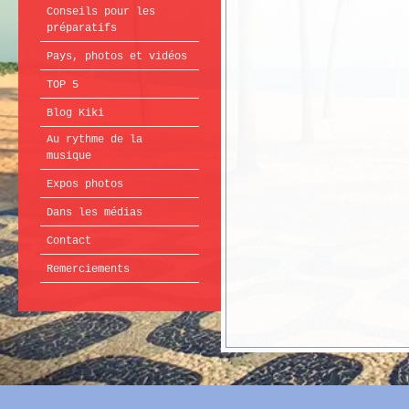
Conseils pour les
préparatifs
Pays, photos et vidéos
TOP 5
Blog Kiki
Au rythme de la
musique
Expos photos
Dans les médias
Contact
Remerciements